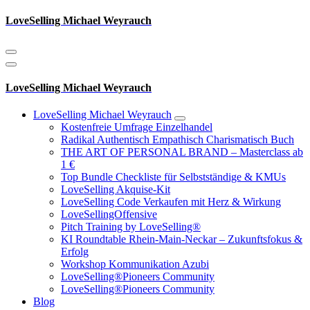
Zum
LoveSelling Michael Weyrauch
Inhalt
springen
LoveSelling Michael Weyrauch
LoveSelling Michael Weyrauch
Kostenfreie Umfrage Einzelhandel
Radikal Authentisch Empathisch Charismatisch Buch
THE ART OF PERSONAL BRAND – Masterclass ab
1 €
Top Bundle Checkliste für Selbstständige & KMUs
LoveSelling Akquise-Kit
LoveSelling Code Verkaufen mit Herz & Wirkung
LoveSellingOffensive
Pitch Training by LoveSelling®
KI Roundtable Rhein‑Main‑Neckar – Zukunftsfokus &
Erfolg
Workshop Kommunikation Azubi
LoveSelling®Pioneers Community
LoveSelling®Pioneers Community
Blog