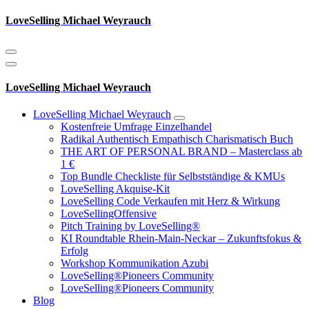
Zum
LoveSelling Michael Weyrauch
Inhalt
springen
LoveSelling Michael Weyrauch
LoveSelling Michael Weyrauch
Kostenfreie Umfrage Einzelhandel
Radikal Authentisch Empathisch Charismatisch Buch
THE ART OF PERSONAL BRAND – Masterclass ab
1 €
Top Bundle Checkliste für Selbstständige & KMUs
LoveSelling Akquise-Kit
LoveSelling Code Verkaufen mit Herz & Wirkung
LoveSellingOffensive
Pitch Training by LoveSelling®
KI Roundtable Rhein‑Main‑Neckar – Zukunftsfokus &
Erfolg
Workshop Kommunikation Azubi
LoveSelling®Pioneers Community
LoveSelling®Pioneers Community
Blog