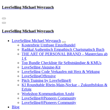
Zum
LoveSelling Michael Weyrauch
Inhalt
springen
LoveSelling Michael Weyrauch
LoveSelling Michael Weyrauch
Kostenfreie Umfrage Einzelhandel
Radikal Authentisch Empathisch Charismatisch Buch
THE ART OF PERSONAL BRAND – Masterclass ab
1 €
Top Bundle Checkliste für Selbstständige & KMUs
LoveSelling Akquise-Kit
LoveSelling Code Verkaufen mit Herz & Wirkung
LoveSellingOffensive
Pitch Training by LoveSelling®
KI Roundtable Rhein‑Main‑Neckar – Zukunftsfokus &
Erfolg
Workshop Kommunikation Azubi
LoveSelling®Pioneers Community
LoveSelling®Pioneers Community
Blog