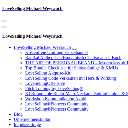
Zum
LoveSelling Michael Weyrauch
Inhalt
springen
LoveSelling Michael Weyrauch
LoveSelling Michael Weyrauch
Kostenfreie Umfrage Einzelhandel
Radikal Authentisch Empathisch Charismatisch Buch
THE ART OF PERSONAL BRAND – Masterclass ab 1
Top Bundle Checkliste für Selbstständige & KMUs
LoveSelling Akquise-Kit
LoveSelling Code Verkaufen mit Herz & Wirkung
LoveSellingOffensive
Pitch Training by LoveSelling®
KI Roundtable Rhein‑Main‑Neckar – Zukunftsfokus & E
Workshop Kommunikation Azubi
LoveSelling®Pioneers Community
LoveSelling®Pioneers Community
Blog
Unternehmenskultur
Impulsvorträge