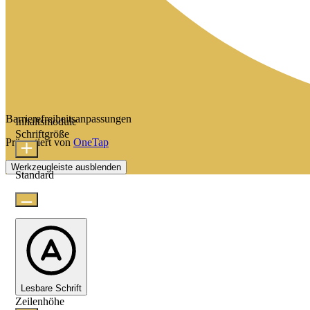
Barrierefreiheitsanpassungen
Inhaltsmodule
Schriftgröße
Präsentiert von
OneTap
Werkzeugleiste ausblenden
Standard
Lesbare Schrift
Zeilenhöhe