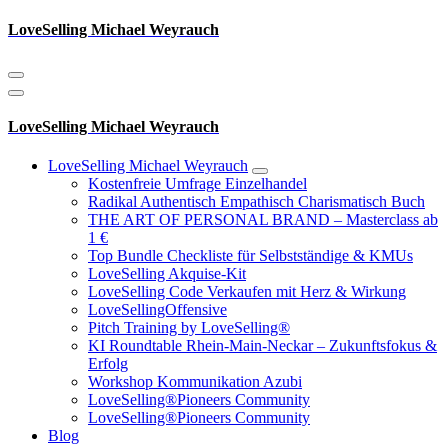
Zum
LoveSelling Michael Weyrauch
Inhalt
springen
LoveSelling Michael Weyrauch
LoveSelling Michael Weyrauch
Kostenfreie Umfrage Einzelhandel
Radikal Authentisch Empathisch Charismatisch Buch
THE ART OF PERSONAL BRAND – Masterclass ab
1 €
Top Bundle Checkliste für Selbstständige & KMUs
LoveSelling Akquise-Kit
LoveSelling Code Verkaufen mit Herz & Wirkung
LoveSellingOffensive
Pitch Training by LoveSelling®
KI Roundtable Rhein‑Main‑Neckar – Zukunftsfokus &
Erfolg
Workshop Kommunikation Azubi
LoveSelling®Pioneers Community
LoveSelling®Pioneers Community
Blog