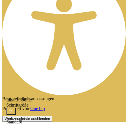
Barrierefreiheitsanpassungen
Inhaltsmodule
Schriftgröße
Präsentiert von
OneTap
Werkzeugleiste ausblenden
Standard