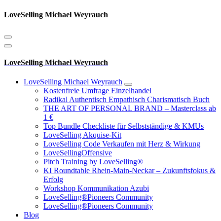
Zum
LoveSelling Michael Weyrauch
Inhalt
springen
LoveSelling Michael Weyrauch
LoveSelling Michael Weyrauch
Kostenfreie Umfrage Einzelhandel
Radikal Authentisch Empathisch Charismatisch Buch
THE ART OF PERSONAL BRAND – Masterclass ab
1 €
Top Bundle Checkliste für Selbstständige & KMUs
LoveSelling Akquise-Kit
LoveSelling Code Verkaufen mit Herz & Wirkung
LoveSellingOffensive
Pitch Training by LoveSelling®
KI Roundtable Rhein‑Main‑Neckar – Zukunftsfokus &
Erfolg
Workshop Kommunikation Azubi
LoveSelling®Pioneers Community
LoveSelling®Pioneers Community
Blog