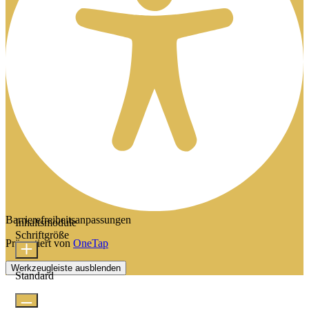
Barrierefreiheitsanpassungen
Inhaltsmodule
Schriftgröße
Präsentiert von
OneTap
Werkzeugleiste ausblenden
Standard