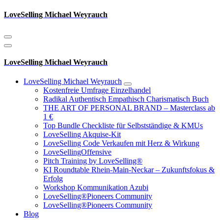
Zum
LoveSelling Michael Weyrauch
Inhalt
springen
LoveSelling Michael Weyrauch
LoveSelling Michael Weyrauch
Kostenfreie Umfrage Einzelhandel
Radikal Authentisch Empathisch Charismatisch Buch
THE ART OF PERSONAL BRAND – Masterclass ab
1 €
Top Bundle Checkliste für Selbstständige & KMUs
LoveSelling Akquise-Kit
LoveSelling Code Verkaufen mit Herz & Wirkung
LoveSellingOffensive
Pitch Training by LoveSelling®
KI Roundtable Rhein‑Main‑Neckar – Zukunftsfokus &
Erfolg
Workshop Kommunikation Azubi
LoveSelling®Pioneers Community
LoveSelling®Pioneers Community
Blog