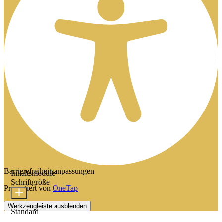
Barrierefreiheitsanpassungen
Inhaltsmodule
Schriftgröße
Präsentiert von
OneTap
Werkzeugleiste ausblenden
Standard