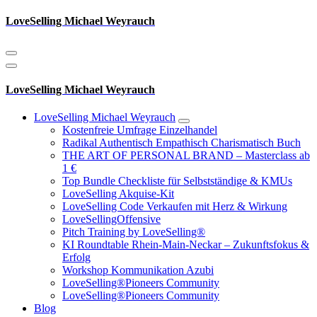
Zum
LoveSelling Michael Weyrauch
Inhalt
springen
LoveSelling Michael Weyrauch
LoveSelling Michael Weyrauch
Kostenfreie Umfrage Einzelhandel
Radikal Authentisch Empathisch Charismatisch Buch
THE ART OF PERSONAL BRAND – Masterclass ab
1 €
Top Bundle Checkliste für Selbstständige & KMUs
LoveSelling Akquise-Kit
LoveSelling Code Verkaufen mit Herz & Wirkung
LoveSellingOffensive
Pitch Training by LoveSelling®
KI Roundtable Rhein‑Main‑Neckar – Zukunftsfokus &
Erfolg
Workshop Kommunikation Azubi
LoveSelling®Pioneers Community
LoveSelling®Pioneers Community
Blog