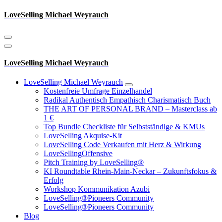
Zum
LoveSelling Michael Weyrauch
Inhalt
springen
LoveSelling Michael Weyrauch
LoveSelling Michael Weyrauch
Kostenfreie Umfrage Einzelhandel
Radikal Authentisch Empathisch Charismatisch Buch
THE ART OF PERSONAL BRAND – Masterclass ab
1 €
Top Bundle Checkliste für Selbstständige & KMUs
LoveSelling Akquise-Kit
LoveSelling Code Verkaufen mit Herz & Wirkung
LoveSellingOffensive
Pitch Training by LoveSelling®
KI Roundtable Rhein‑Main‑Neckar – Zukunftsfokus &
Erfolg
Workshop Kommunikation Azubi
LoveSelling®Pioneers Community
LoveSelling®Pioneers Community
Blog