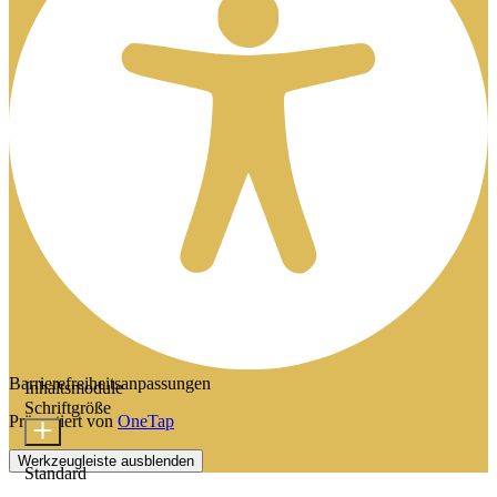
Barrierefreiheitsanpassungen
Inhaltsmodule
Schriftgröße
Präsentiert von
OneTap
Werkzeugleiste ausblenden
Standard