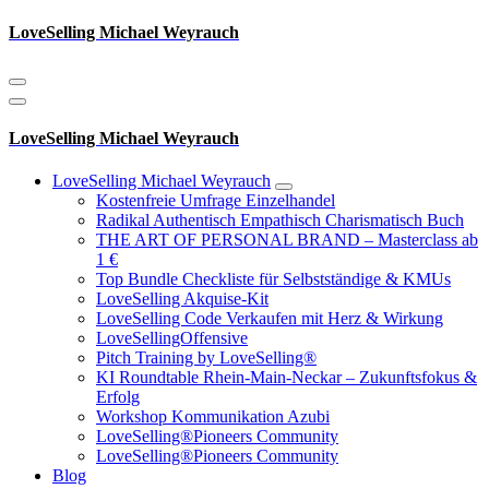
Zum
LoveSelling Michael Weyrauch
Inhalt
springen
LoveSelling Michael Weyrauch
LoveSelling Michael Weyrauch
Kostenfreie Umfrage Einzelhandel
Radikal Authentisch Empathisch Charismatisch Buch
THE ART OF PERSONAL BRAND – Masterclass ab
1 €
Top Bundle Checkliste für Selbstständige & KMUs
LoveSelling Akquise-Kit
LoveSelling Code Verkaufen mit Herz & Wirkung
LoveSellingOffensive
Pitch Training by LoveSelling®
KI Roundtable Rhein‑Main‑Neckar – Zukunftsfokus &
Erfolg
Workshop Kommunikation Azubi
LoveSelling®Pioneers Community
LoveSelling®Pioneers Community
Blog