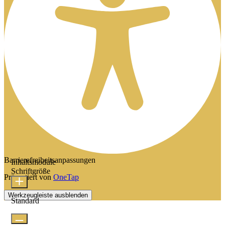
Barrierefreiheitsanpassungen
Inhaltsmodule
Schriftgröße
Präsentiert von
OneTap
Werkzeugleiste ausblenden
Standard