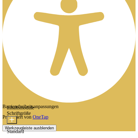
Barrierefreiheitsanpassungen
Inhaltsmodule
Schriftgröße
Präsentiert von
OneTap
Werkzeugleiste ausblenden
Standard