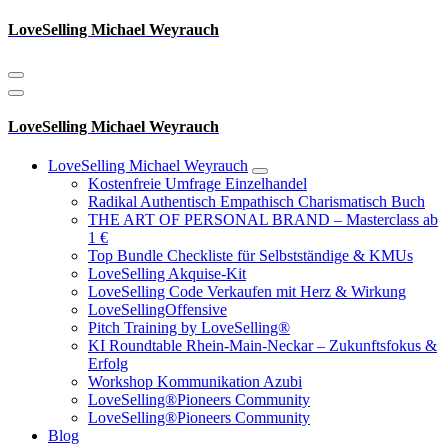
Zum
LoveSelling Michael Weyrauch
Inhalt
springen
LoveSelling Michael Weyrauch
LoveSelling Michael Weyrauch
Kostenfreie Umfrage Einzelhandel
Radikal Authentisch Empathisch Charismatisch Buch
THE ART OF PERSONAL BRAND – Masterclass ab
1 €
Top Bundle Checkliste für Selbstständige & KMUs
LoveSelling Akquise-Kit
LoveSelling Code Verkaufen mit Herz & Wirkung
LoveSellingOffensive
Pitch Training by LoveSelling®
KI Roundtable Rhein‑Main‑Neckar – Zukunftsfokus &
Erfolg
Workshop Kommunikation Azubi
LoveSelling®Pioneers Community
LoveSelling®Pioneers Community
Blog