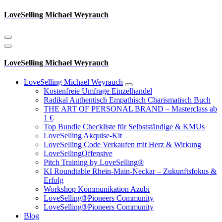
Zum
LoveSelling Michael Weyrauch
Inhalt
springen
LoveSelling Michael Weyrauch
LoveSelling Michael Weyrauch
Kostenfreie Umfrage Einzelhandel
Radikal Authentisch Empathisch Charismatisch Buch
THE ART OF PERSONAL BRAND – Masterclass ab
1 €
Top Bundle Checkliste für Selbstständige & KMUs
LoveSelling Akquise-Kit
LoveSelling Code Verkaufen mit Herz & Wirkung
LoveSellingOffensive
Pitch Training by LoveSelling®
KI Roundtable Rhein‑Main‑Neckar – Zukunftsfokus &
Erfolg
Workshop Kommunikation Azubi
LoveSelling®Pioneers Community
LoveSelling®Pioneers Community
Blog